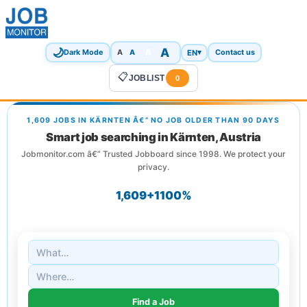
🌙
A
A
A
EN
▾
Dark Mode
A
Contact us
📋
JOBLIST
0
1,609 JOBS IN KÄRNTEN Â€” NO JOB OLDER THAN 90 DAYS
Smart job searching in Kärnten, Austria
Jobmonitor.com â€” Trusted Jobboard since 1998. We protect your
privacy.
1,609+
1
100%