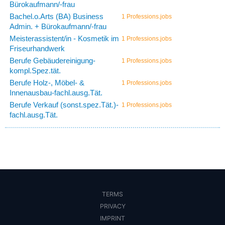
Bürokaufmann/-frau
Bachel.o.Arts (BA) Business
1 Professions.jobs
Admin. + Bürokaufmann/-frau
Meisterassistent/in - Kosmetik im
1 Professions.jobs
Friseurhandwerk
Berufe Gebäudereinigung-
1 Professions.jobs
kompl.Spez.tät.
Berufe Holz-, Möbel- &
1 Professions.jobs
Innenausbau-fachl.ausg.Tät.
Berufe Verkauf (sonst.spez.Tät.)-
1 Professions.jobs
fachl.ausg.Tät.
TERMS
PRIVACY
IMPRINT