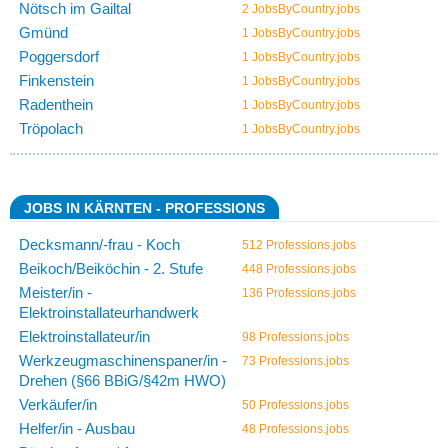
Nötsch im Gailtal
2 JobsByCountry.jobs
Gmünd
1 JobsByCountry.jobs
Poggersdorf
1 JobsByCountry.jobs
Finkenstein
1 JobsByCountry.jobs
Radenthein
1 JobsByCountry.jobs
Tröpolach
1 JobsByCountry.jobs
JOBS IN KÄRNTEN - PROFESSIONS
Decksmann/-frau - Koch
512 Professions.jobs
Beikoch/Beiköchin - 2. Stufe
448 Professions.jobs
Meister/in -
136 Professions.jobs
Elektroinstallateurhandwerk
Elektroinstallateur/in
98 Professions.jobs
Werkzeugmaschinenspaner/in -
73 Professions.jobs
Drehen (§66 BBiG/§42m HWO)
Verkäufer/in
50 Professions.jobs
Helfer/in - Ausbau
48 Professions.jobs