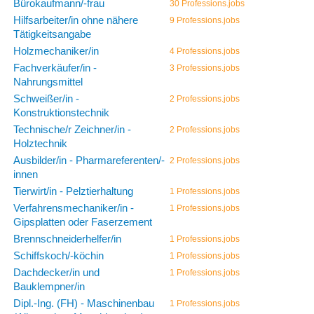
Bürokaufmann/-frau
30 Professions.jobs
Hilfsarbeiter/in ohne nähere
9 Professions.jobs
Tätigkeitsangabe
Holzmechaniker/in
4 Professions.jobs
Fachverkäufer/in -
3 Professions.jobs
Nahrungsmittel
Schweißer/in -
2 Professions.jobs
Konstruktionstechnik
Technische/r Zeichner/in -
2 Professions.jobs
Holztechnik
Ausbilder/in - Pharmareferenten/-
2 Professions.jobs
innen
Tierwirt/in - Pelztierhaltung
1 Professions.jobs
Verfahrensmechaniker/in -
1 Professions.jobs
Gipsplatten oder Faserzement
Brennschneiderhelfer/in
1 Professions.jobs
Schiffskoch/-köchin
1 Professions.jobs
Dachdecker/in und
1 Professions.jobs
Bauklempner/in
Dipl.-Ing. (FH) - Maschinenbau
1 Professions.jobs