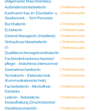
(Allgemeiner Maschinenbau)
Außendienstmitarbeiter/in
1 Professions.jobs
Kaufmann/-frau im Eisenbahn- u.
1 Professions.jobs
Straßenverk. - StrV-Personen
Buchhalter/in
1 Professions.jobs
Erzieher/in
1 Professions.jobs
General Manager/in (Hotellerie)
1 Professions.jobs
Verkaufssachbearbeiter/in
1 Professions.jobs
IT-
1 Professions.jobs
Qualitätssicherungskoordinator/in
Fachkinderkrankenschwester/-
1 Professions.jobs
pfleger - Anästhesie,Intensivmed
Zweiradmechaniker/in
1 Professions.jobs
Techniker/in - Elektrotechnik
1 Professions.jobs
(Kommunikationstechnik)
Facharbeiter/in - Alkoholfreie
1 Professions.jobs
Getränke
Leiter/in - Betriebliche
1 Professions.jobs
Instandhaltung (Druckindustrie)
Handelsassistent/in -
1 Professions.jobs