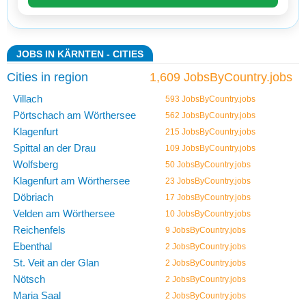
JOBS IN KÄRNTEN - CITIES
Cities in region
1,609 JobsByCountry.jobs
Villach
593 JobsByCountry.jobs
Pörtschach am Wörthersee
562 JobsByCountry.jobs
Klagenfurt
215 JobsByCountry.jobs
Spittal an der Drau
109 JobsByCountry.jobs
Wolfsberg
50 JobsByCountry.jobs
Klagenfurt am Wörthersee
23 JobsByCountry.jobs
Döbriach
17 JobsByCountry.jobs
Velden am Wörthersee
10 JobsByCountry.jobs
Reichenfels
9 JobsByCountry.jobs
Ebenthal
2 JobsByCountry.jobs
St. Veit an der Glan
2 JobsByCountry.jobs
Nötsch
2 JobsByCountry.jobs
Maria Saal
2 JobsByCountry.jobs