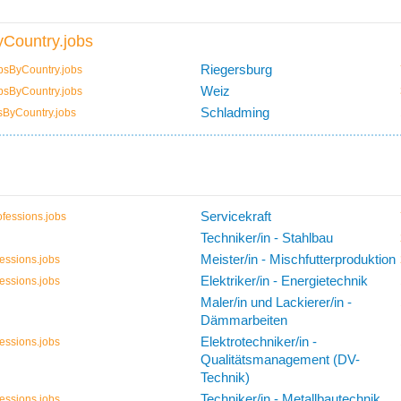
Country.jobs
Riegersburg
bsByCountry.jobs
Weiz
bsByCountry.jobs
Schladming
sByCountry.jobs
Servicekraft
fessions.jobs
Techniker/in - Stahlbau
Meister/in - Mischfutterproduktion
essions.jobs
Elektriker/in - Energietechnik
essions.jobs
Maler/in und Lackierer/in -
Dämmarbeiten
Elektrotechniker/in -
essions.jobs
Qualitätsmanagement (DV-
Technik)
Techniker/in - Metallbautechnik
essions.jobs