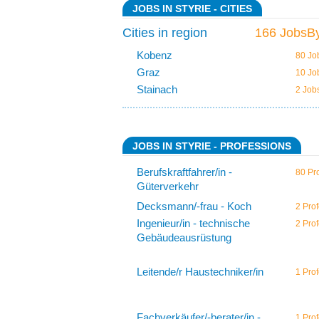
JOBS IN STYRIE - CITIES
Cities in region
166 JobsBy
Kobenz
80 Jo
Graz
10 Jo
Stainach
2 Job
JOBS IN STYRIE - PROFESSIONS
Berufskraftfahrer/in -
80 Pro
Güterverkehr
Decksmann/-frau - Koch
2 Prof
Ingenieur/in - technische
2 Prof
Gebäudeausrüstung
Leitende/r Haustechniker/in
1 Prof
Fachverkäufer/-berater/in -
1 Prof