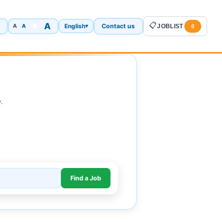
A
📋
A
English
Contact us
A
▾
JOBLIST
A
0
.