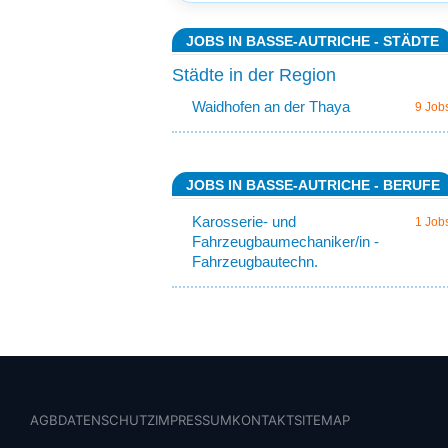
JOBS IN BASSE-AUTRICHE - STÄDTE
Städte in der Region
Waidhofen an der Thaya
9 Job
JOBS IN BASSE-AUTRICHE - BERUFE
Karosserie- und
1 Job
Fahrzeugbaumechaniker/in -
Fahrzeugbautechn.
AGB
DATENSCHUTZ
IMPRESSUM
KONTAKT
SITEMAP