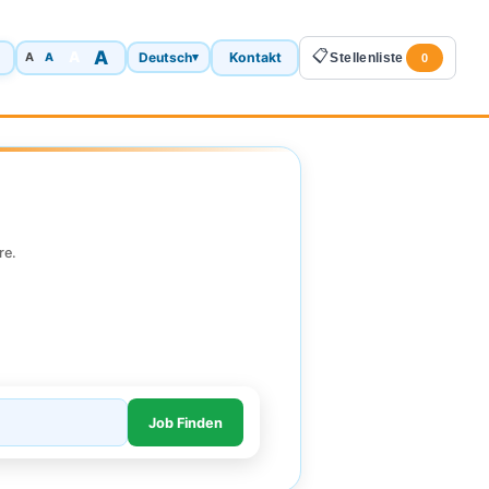
A
📋
A
Deutsch
Kontakt
A
▾
Stellenliste
A
0
re.