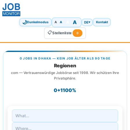
🌙
A
A
A
DE
▾
Dunkelmodus
A
Kontakt
📋
Stellenliste
0
0 JOBS IN DHAKA — KEIN JOB ÄLTER ALS 90 TAGE
Regionen
com — Vertrauenswürdige Jobbörse seit 1998. Wir schützen Ihre
Privatsphäre.
0+
1
100%