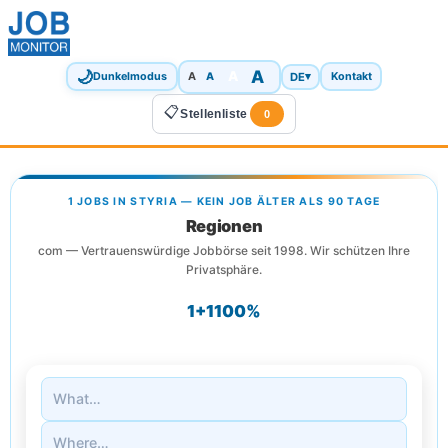
🌙
A
A
A
DE
▾
Dunkelmodus
A
Kontakt
📋
Stellenliste
0
1 JOBS IN STYRIA — KEIN JOB ÄLTER ALS 90 TAGE
Regionen
com — Vertrauenswürdige Jobbörse seit 1998. Wir schützen Ihre
Privatsphäre.
1+
1
100%