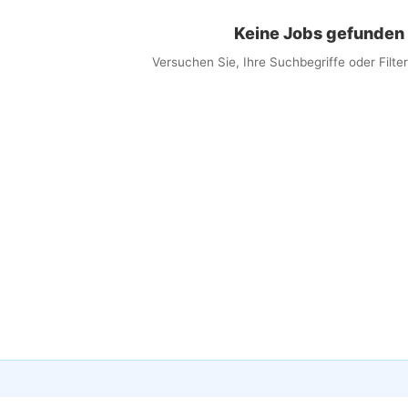
Keine Jobs gefunden
Versuchen Sie, Ihre Suchbegriffe oder Filt
×
obs per E-Mail erhalten
 Sie passende Jobs direkt in Ihren Posteingang
ail
lwörter (optional)
eit