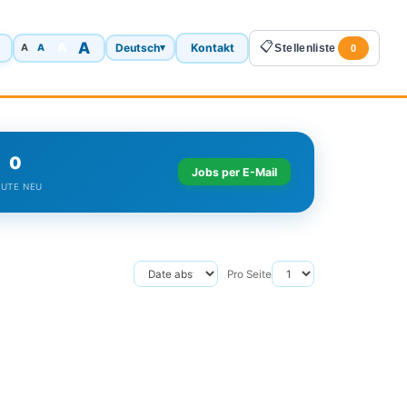
A
📋
A
Deutsch
Kontakt
A
▾
Stellenliste
A
0
0
Jobs per E-Mail
UTE NEU
Pro Seite