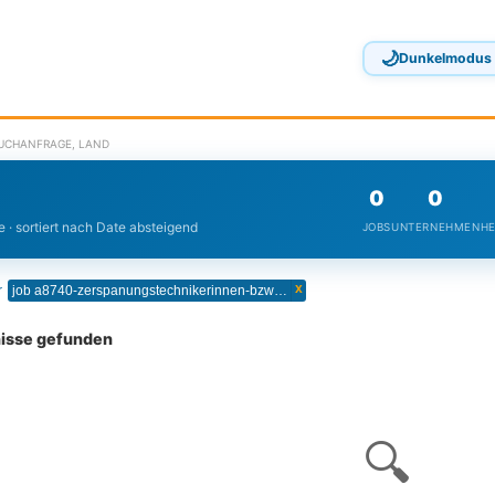
🌙
Dunkelmodus
SUCHANFRAGE, LAND
0
0
 · sortiert nach Date absteigend
JOBS
UNTERNEHMEN
HE
x
r
job a8740-zerspanungstechnikerinnen-bzw-cnctechnikerinnen
nisse gefunden
🔍