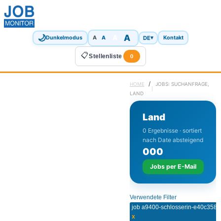
🌙
A
A
A
DE
▾
Dunkelmodus
A
Kontakt
📋
Stellenliste
0
/
HOME
JOBS: SUCHANFRAGE,
LAND
Land
0 Ergebnisse · sortiert
nach Date absteigend
0
0
0
Jobs per E-Mail
Verwendete Filter
job a9400-schlosserin-e40c358
x