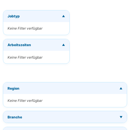
Jobtyp
▼
×
Neue Jobs per
E-Mail
Keine Filter verfügbar
erhalten
Erhalten Sie
Arbeitszeiten
passende Jobs
▼
direkt in Ihren
Posteingang
Keine Filter verfügbar
Ihre E-Mail
Region
▼
Schlüsselwörter
(optional)
Keine Filter verfügbar
Branche
▼
Häufigkeit
Täglich