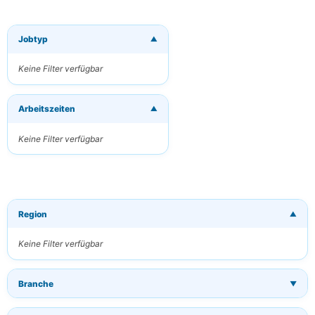
Jobtyp
▼
×
Neue Jobs per
E-Mail
Keine Filter verfügbar
erhalten
Erhalten Sie
Arbeitszeiten
passende Jobs
▼
direkt in Ihren
Posteingang
Keine Filter verfügbar
Ihre E-Mail
Region
▼
Schlüsselwörter
(optional)
Keine Filter verfügbar
Branche
▼
Häufigkeit
Täglich