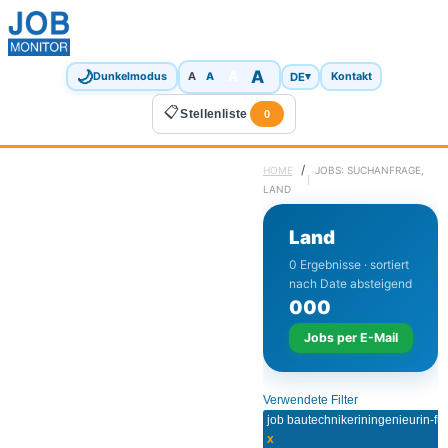
🌙
A
A
A
DE
▾
Dunkelmodus
A
Kontakt
📋
Stellenliste
0
/
HOME
JOBS: SUCHANFRAGE,
LAND
Land
0 Ergebnisse · sortiert
nach Date absteigend
0
0
0
Jobs per E-Mail
Verwendete Filter
x