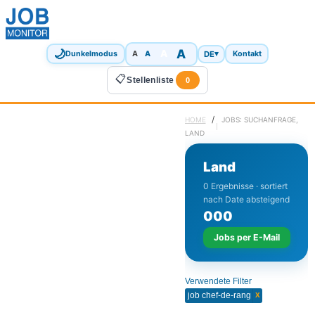
🌙
A
A
A
DE
▾
Dunkelmodus
A
Kontakt
📋
Stellenliste
0
/
HOME
JOBS: SUCHANFRAGE,
LAND
Land
0 Ergebnisse · sortiert
nach Date absteigend
0
0
0
Jobs per E-Mail
Verwendete Filter
x
job chef-de-rang