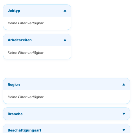
Jobtyp
▼
×
Neue Jobs per
E-Mail
Keine Filter verfügbar
erhalten
Erhalten Sie
Arbeitszeiten
passende Jobs
▼
direkt in Ihren
Posteingang
Keine Filter verfügbar
Ihre E-Mail
Region
▼
Schlüsselwörter
(optional)
Keine Filter verfügbar
Branche
▼
Häufigkeit
Täglich
Beschäftigungsart
▼