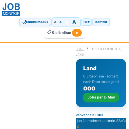
🌙
A
A
A
DE
▾
Dunkelmodus
A
Kontakt
📋
Stellenliste
0
/
HOME
JOBS: SUCHANFRAGE,
LAND
Land
0 Ergebnisse · sortiert
nach Date absteigend
0
0
0
Jobs per E-Mail
Verwendete Filter
job fahrradmechanikerin-83a0dff
x