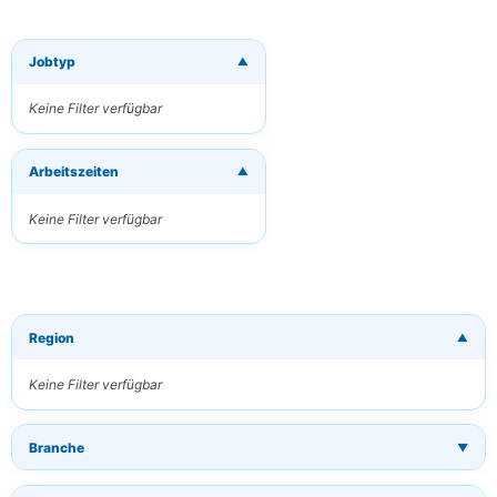
Jobtyp
▼
×
Neue Jobs per
E-Mail
Keine Filter verfügbar
erhalten
Erhalten Sie
Arbeitszeiten
passende Jobs
▼
direkt in Ihren
Posteingang
Keine Filter verfügbar
Ihre E-Mail
Region
▼
Schlüsselwörter
(optional)
Keine Filter verfügbar
Branche
▼
Häufigkeit
Täglich