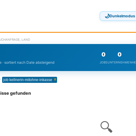
🌙
Dunkelmodus
SUCHANFRAGE, LAND
0
0
 · sortiert nach Date absteigend
JOBS
UNTERNEHMEN
HE
x
r
job kellnerin-mitohne-inkasse
nisse gefunden
🔍