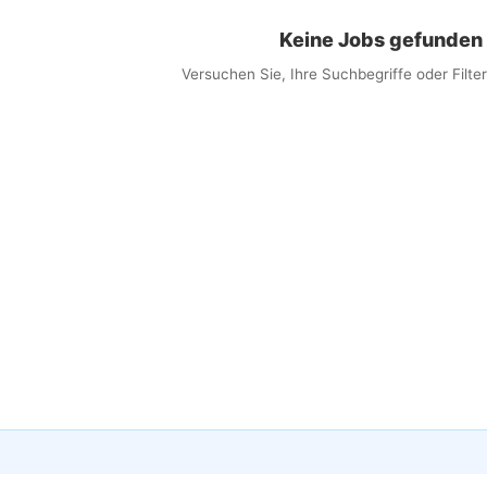
Keine Jobs gefunden
Versuchen Sie, Ihre Suchbegriffe oder Filt
×
obs per E-Mail erhalten
 Sie passende Jobs direkt in Ihren Posteingang
ail
lwörter (optional)
eit