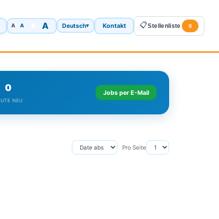
A
📋
A
Deutsch
Kontakt
A
▾
Stellenliste
A
0
0
Jobs per E-Mail
UTE NEU
Pro Seite