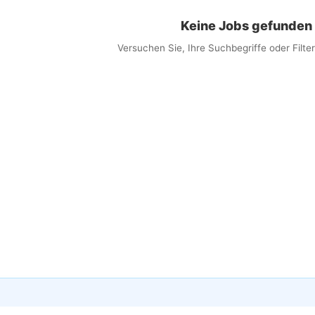
Keine Jobs gefunden
Versuchen Sie, Ihre Suchbegriffe oder Filt
×
obs per E-Mail erhalten
 Sie passende Jobs direkt in Ihren Posteingang
ail
lwörter (optional)
eit