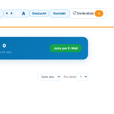
A
📋
A
Deutsch
Kontakt
A
▾
Stellenliste
A
0
0
Jobs per E-Mail
UTE NEU
Pro Seite