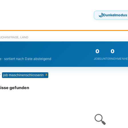
🌙
Dunkelmodus
SUCHANFRAGE, LAND
0
0
 · sortiert nach Date absteigend
JOBS
UNTERNEHMEN
HE
x
r
job maschinenschlosserin
nisse gefunden
🔍