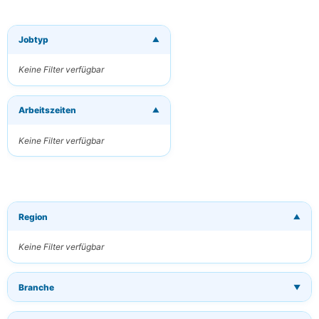
Jobtyp
▼
×
Neue Jobs per
E-Mail
Keine Filter verfügbar
erhalten
Erhalten Sie
Arbeitszeiten
passende Jobs
▼
direkt in Ihren
Posteingang
Keine Filter verfügbar
Ihre E-Mail
Region
▼
Schlüsselwörter
(optional)
Keine Filter verfügbar
Branche
▼
Häufigkeit
Täglich