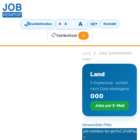
🌙
A
A
A
DE
▾
Dunkelmodus
A
Kontakt
📋
Stellenliste
0
/
HOME
JOBS: SUCHANFRAGE,
LAND
Land
0 Ergebnisse · sortiert
nach Date absteigend
0
0
0
Jobs per E-Mail
Verwendete Filter
x