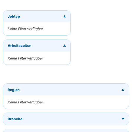
Jobtyp
▼
×
Neue Jobs per
E-Mail
Keine Filter verfügbar
erhalten
Erhalten Sie
Arbeitszeiten
passende Jobs
▼
direkt in Ihren
Posteingang
Keine Filter verfügbar
Ihre E-Mail
Region
▼
Schlüsselwörter
(optional)
Keine Filter verfügbar
Branche
▼
Häufigkeit
Täglich