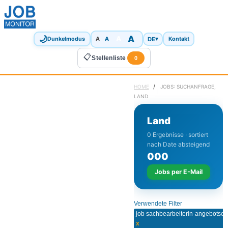
🌙
A
A
A
DE
▾
Dunkelmodus
A
Kontakt
📋
Stellenliste
0
/
HOME
JOBS: SUCHANFRAGE,
LAND
Land
0 Ergebnisse · sortiert
nach Date absteigend
0
0
0
Jobs per E-Mail
Verwendete Filter
job sachbearbeiterin-angebotsers
x