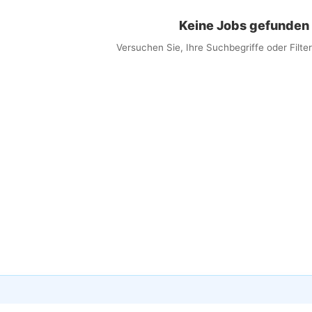
Keine Jobs gefunden
Versuchen Sie, Ihre Suchbegriffe oder Filt
×
obs per E-Mail erhalten
 Sie passende Jobs direkt in Ihren Posteingang
ail
lwörter (optional)
eit