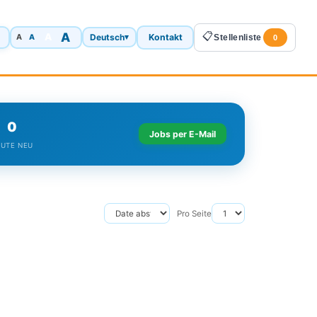
A
📋
A
Deutsch
Kontakt
A
▾
Stellenliste
A
0
0
Jobs per E-Mail
UTE NEU
Pro Seite