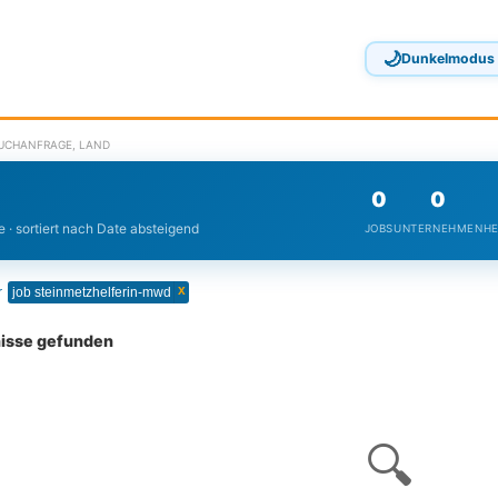
🌙
Dunkelmodus
SUCHANFRAGE, LAND
0
0
 · sortiert nach Date absteigend
JOBS
UNTERNEHMEN
HE
x
r
job steinmetzhelferin-mwd
nisse gefunden
🔍