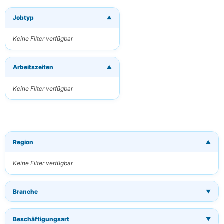
Jobtyp
▼
×
Neue Jobs per
E-Mail
Keine Filter verfügbar
erhalten
Erhalten Sie
Arbeitszeiten
passende Jobs
▼
direkt in Ihren
Posteingang
Keine Filter verfügbar
Ihre E-Mail
Region
▼
Schlüsselwörter
(optional)
Keine Filter verfügbar
Branche
▼
Häufigkeit
Täglich
Beschäftigungsart
▼