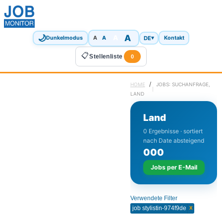
🌙
A
A
A
DE
▾
Dunkelmodus
A
Kontakt
📋
Stellenliste
0
/
HOME
JOBS: SUCHANFRAGE,
LAND
Land
0 Ergebnisse · sortiert
nach Date absteigend
0
0
0
Jobs per E-Mail
Verwendete Filter
x
job stylistin-974f9de