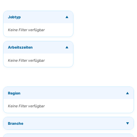
Jobtyp
▼
×
Neue Jobs per
E-Mail
Keine Filter verfügbar
erhalten
Erhalten Sie
Arbeitszeiten
passende Jobs
▼
direkt in Ihren
Posteingang
Keine Filter verfügbar
Ihre E-Mail
Region
▼
Schlüsselwörter
(optional)
Keine Filter verfügbar
Branche
▼
Häufigkeit
Täglich