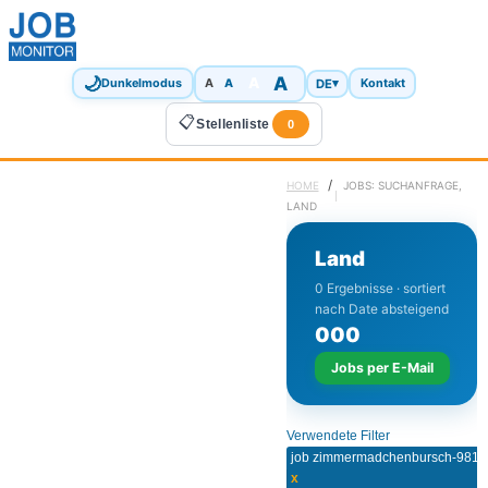
🌙
A
A
A
DE
▾
Dunkelmodus
A
Kontakt
📋
Stellenliste
0
/
HOME
JOBS: SUCHANFRAGE,
LAND
Land
0 Ergebnisse · sortiert
nach Date absteigend
0
0
0
Jobs per E-Mail
Verwendete Filter
job zimmermadchenbursch-981
x